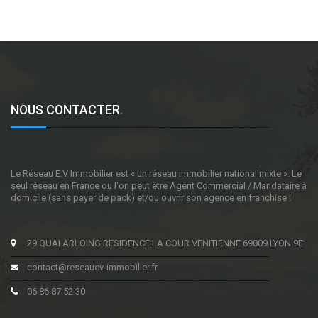
NOUS CONTACTER
.
Le Réseau E.V Immobilier est « un réseau immobilier national mixte ». Le
seul réseau en France ou l'on peut être Agent Commercial / Mandataire à
domicile (sans payer de pack) et/ou ouvrir son agence en franchise !
29 QUAI ARLOING RESIDENCE LA COUR VENITIENNE 69009 LYON 9E
contact@reseauev-immobilier.fr
06 86 87 52 30