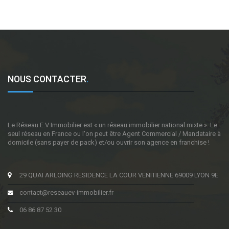
NOUS CONTACTER
.
Le Réseau E.V Immobilier est « un réseau immobilier national mixte ». Le
seul réseau en France ou l'on peut être Agent Commercial / Mandataire à
domicile (sans payer de pack) et/ou ouvrir son agence en franchise !
29 QUAI ARLOING RESIDENCE LA COUR VENITIENNE 69009 LYON 9E
contact@reseauev-immobilier.fr
06 86 87 52 30