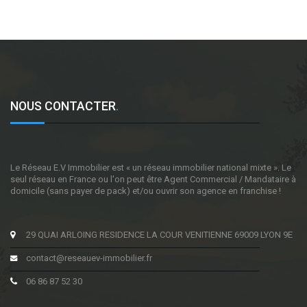
NOUS CONTACTER
.
Le Réseau E.V Immobilier est « un réseau immobilier national mixte ». Le
seul réseau en France ou l'on peut être Agent Commercial / Mandataire à
domicile (sans payer de pack) et/ou ouvrir son agence en franchise !
29 QUAI ARLOING RESIDENCE LA COUR VENITIENNE 69009 LYON 9E
contact@reseauev-immobilier.fr
06 86 87 52 30