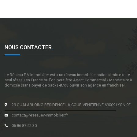
NOUS CONTACTER
.
Le Réseau E.V Immobilier est « un réseau immobilier national mixte ». Le
seul réseau en France ou l'on peut être Agent Commercial / Mandataire à
domicile (sans payer de pack) et/ou ouvrir son agence en franchise !
29 QUAI ARLOING RESIDENCE LA COUR VENITIENNE 69009 LYON 9E
contact@reseauev-immobilier.fr
06 86 87 52 30