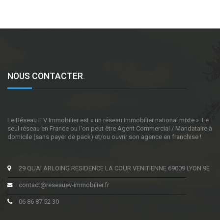
NOUS CONTACTER
.
Le Réseau E.V Immobilier est « un réseau immobilier national mixte ». Le
seul réseau en France ou l'on peut être Agent Commercial / Mandataire à
domicile (sans payer de pack) et/ou ouvrir son agence en franchise !
29 QUAI ARLOING RESIDENCE LA COUR VENITIENNE 69009 LYON 9E
contact@reseauev-immobilier.fr
06 86 87 52 30