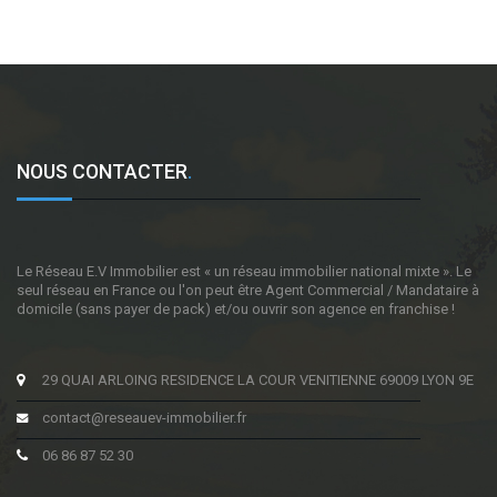
NOUS CONTACTER
.
Le Réseau E.V Immobilier est « un réseau immobilier national mixte ». Le
seul réseau en France ou l'on peut être Agent Commercial / Mandataire à
domicile (sans payer de pack) et/ou ouvrir son agence en franchise !
29 QUAI ARLOING RESIDENCE LA COUR VENITIENNE 69009 LYON 9E
contact@reseauev-immobilier.fr
06 86 87 52 30