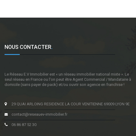
NOUS CONTACTER
.
Le Réseau E.V Immobilier est « un réseau immobilier national mixte ». Le
seul réseau en France ou l'on peut être Agent Commercial / Mandataire à
domicile (sans payer de pack) et/ou ouvrir son agence en franchise !
29 QUAI ARLOING RESIDENCE LA COUR VENITIENNE 69009 LYON 9E
contact@reseauev-immobilier.fr
06 86 87 52 30