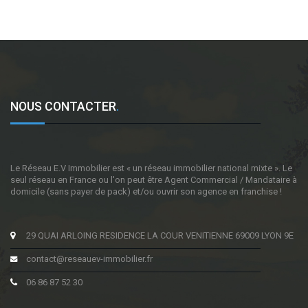
NOUS CONTACTER
.
Le Réseau E.V Immobilier est « un réseau immobilier national mixte ». Le
seul réseau en France ou l'on peut être Agent Commercial / Mandataire à
domicile (sans payer de pack) et/ou ouvrir son agence en franchise !
29 QUAI ARLOING RESIDENCE LA COUR VENITIENNE 69009 LYON 9E
contact@reseauev-immobilier.fr
06 86 87 52 30