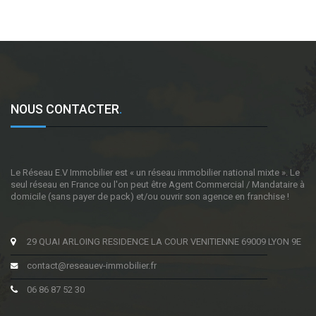
NOUS CONTACTER
.
Le Réseau E.V Immobilier est « un réseau immobilier national mixte ». Le
seul réseau en France ou l'on peut être Agent Commercial / Mandataire à
domicile (sans payer de pack) et/ou ouvrir son agence en franchise !
29 QUAI ARLOING RESIDENCE LA COUR VENITIENNE 69009 LYON 9E
contact@reseauev-immobilier.fr
06 86 87 52 30