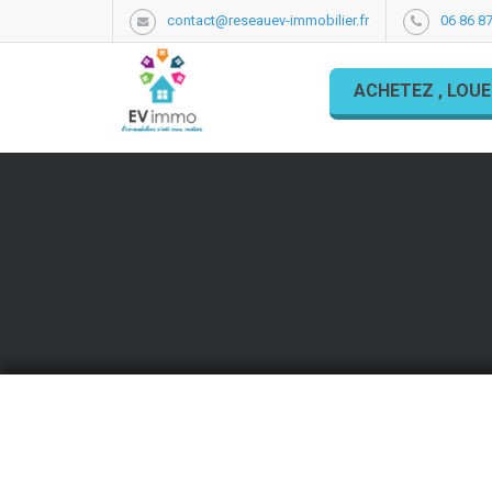
contact@reseauev-immobilier.fr
06 86 87
ACHETEZ , LOUE