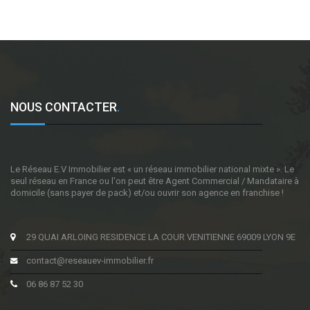
NOUS CONTACTER
.
Le Réseau E.V Immobilier est « un réseau immobilier national mixte ». Le
seul réseau en France ou l'on peut être Agent Commercial / Mandataire à
domicile (sans payer de pack) et/ou ouvrir son agence en franchise !
29 QUAI ARLOING RESIDENCE LA COUR VENITIENNE 69009 LYON 9E
contact@reseauev-immobilier.fr
06 86 87 52 30