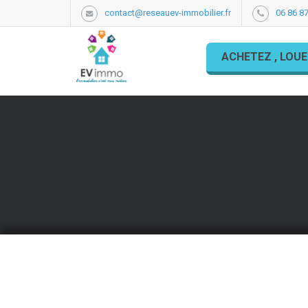
contact@reseauev-immobilier.fr
06 86 87
ACHETEZ , LOUE