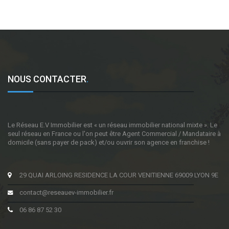
NOUS CONTACTER
.
Le Réseau E.V Immobilier est « un réseau immobilier national mixte ». Le
seul réseau en France ou l'on peut être Agent Commercial / Mandataire à
domicile (sans payer de pack) et/ou ouvrir son agence en franchise !
29 QUAI ARLOING RESIDENCE LA COUR VENITIENNE 69009 LYON 9E
contact@reseauev-immobilier.fr
06 86 87 52 30