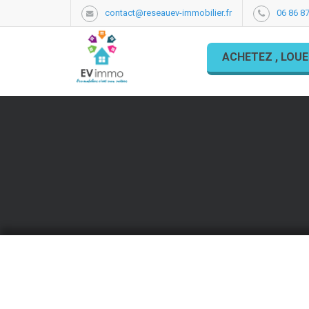
contact@reseauev-immobilier.fr
06 86 87
ACHETEZ , LOUE