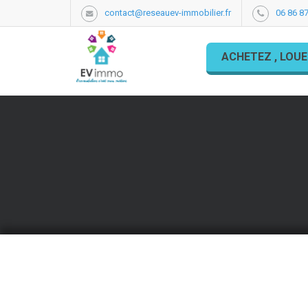
contact@reseauev-immobilier.fr
06 86 87
ACHETEZ , LOUE