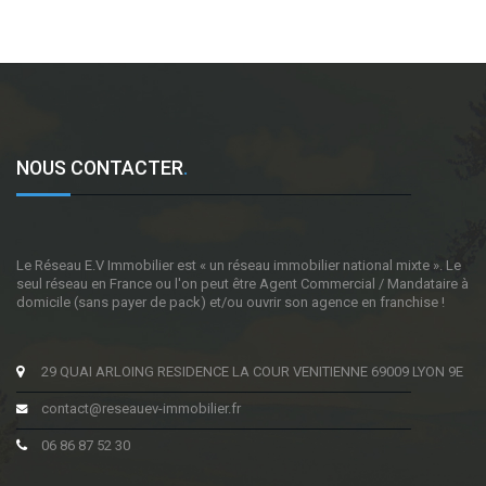
NOUS CONTACTER
.
Le Réseau E.V Immobilier est « un réseau immobilier national mixte ». Le
seul réseau en France ou l'on peut être Agent Commercial / Mandataire à
domicile (sans payer de pack) et/ou ouvrir son agence en franchise !
29 QUAI ARLOING RESIDENCE LA COUR VENITIENNE 69009 LYON 9E
contact@reseauev-immobilier.fr
06 86 87 52 30