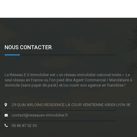
NOUS CONTACTER
.
Le Réseau E.V Immobilier est « un réseau immobilier national mixte ». Le
seul réseau en France ou l'on peut être Agent Commercial / Mandataire à
domicile (sans payer de pack) et/ou ouvrir son agence en franchise !
29 QUAI ARLOING RESIDENCE LA COUR VENITIENNE 69009 LYON 9E
contact@reseauev-immobilier.fr
06 86 87 52 30