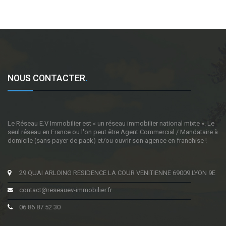
NOUS CONTACTER
.
Le Réseau E.V Immobilier est « un réseau immobilier national mixte ». Le
seul réseau en France ou l'on peut être Agent Commercial / Mandataire à
domicile (sans payer de pack) et/ou ouvrir son agence en franchise !
29 QUAI ARLOING RESIDENCE LA COUR VENITIENNE 69009 LYON 9E
contact@reseauev-immobilier.fr
06 86 87 52 30