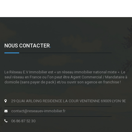
NOUS CONTACTER
.
Le Réseau E.V Immobilier est « un réseau immobilier national mixte ». Le
seul réseau en France ou l'on peut être Agent Commercial / Mandataire à
domicile (sans payer de pack) et/ou ouvrir son agence en franchise !
29 QUAI ARLOING RESIDENCE LA COUR VENITIENNE 69009 LYON 9E
contact@reseauev-immobilier.fr
06 86 87 52 30