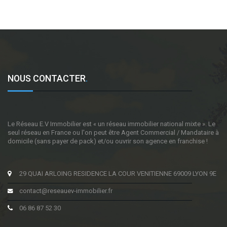
NOUS CONTACTER
.
Le Réseau E.V Immobilier est « un réseau immobilier national mixte ». Le
seul réseau en France ou l'on peut être Agent Commercial / Mandataire à
domicile (sans payer de pack) et/ou ouvrir son agence en franchise !
29 QUAI ARLOING RESIDENCE LA COUR VENITIENNE 69009 LYON 9E
contact@reseauev-immobilier.fr
06 86 87 52 30