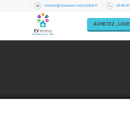
contact@reseauev-immobilier.fr
06 86 87
ACHETEZ , LOUE