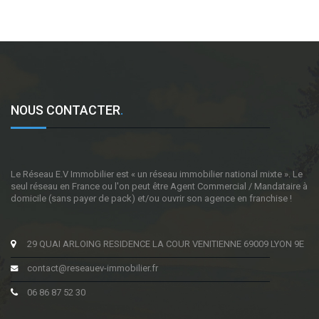
NOUS CONTACTER
.
Le Réseau E.V Immobilier est « un réseau immobilier national mixte ». Le
seul réseau en France ou l'on peut être Agent Commercial / Mandataire à
domicile (sans payer de pack) et/ou ouvrir son agence en franchise !
29 QUAI ARLOING RESIDENCE LA COUR VENITIENNE 69009 LYON 9E
contact@reseauev-immobilier.fr
06 86 87 52 30