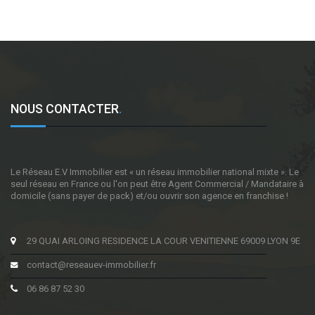
NOUS CONTACTER
.
Le Réseau E.V Immobilier est « un réseau immobilier national mixte ». Le
seul réseau en France ou l'on peut être Agent Commercial / Mandataire à
domicile (sans payer de pack) et/ou ouvrir son agence en franchise !
29 QUAI ARLOING RESIDENCE LA COUR VENITIENNE 69009 LYON 9E
contact@reseauev-immobilier.fr
06 86 87 52 30