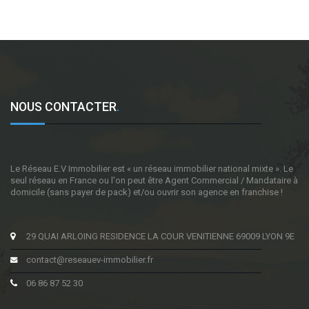
NOUS CONTACTER
.
Le Réseau E.V Immobilier est « un réseau immobilier national mixte ». Le
seul réseau en France ou l'on peut être Agent Commercial / Mandataire à
domicile (sans payer de pack) et/ou ouvrir son agence en franchise !
29 QUAI ARLOING RESIDENCE LA COUR VENITIENNE 69009 LYON 9E
contact@reseauev-immobilier.fr
06 86 87 52 30