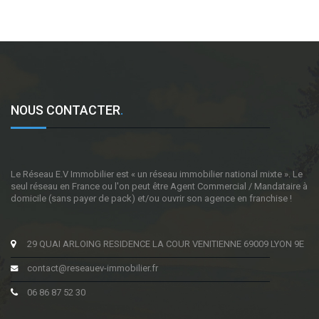
NOUS CONTACTER
.
Le Réseau E.V Immobilier est « un réseau immobilier national mixte ». Le
seul réseau en France ou l'on peut être Agent Commercial / Mandataire à
domicile (sans payer de pack) et/ou ouvrir son agence en franchise !
29 QUAI ARLOING RESIDENCE LA COUR VENITIENNE 69009 LYON 9E
contact@reseauev-immobilier.fr
06 86 87 52 30