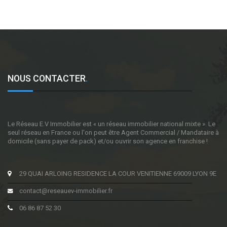
NOUS CONTACTER
.
Le Réseau E.V Immobilier est « un réseau immobilier national mixte ». Le
seul réseau en France ou l'on peut être Agent Commercial / Mandataire à
domicile (sans payer de pack) et/ou ouvrir son agence en franchise !
29 QUAI ARLOING RESIDENCE LA COUR VENITIENNE 69009 LYON 9E
contact@reseauev-immobilier.fr
06 86 87 52 30