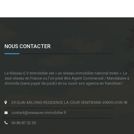
NOUS CONTACTER
.
Le Réseau E.V Immobilier est « un réseau immobilier national mixte ». Le
seul réseau en France ou l'on peut être Agent Commercial / Mandataire à
domicile (sans payer de pack) et/ou ouvrir son agence en franchise !
29 QUAI ARLOING RESIDENCE LA COUR VENITIENNE 69009 LYON 9E
contact@reseauev-immobilier.fr
06 86 87 52 30