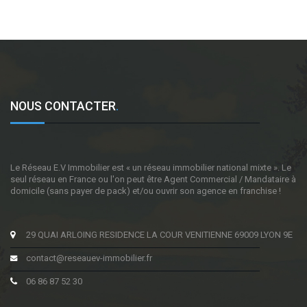
NOUS CONTACTER
.
Le Réseau E.V Immobilier est « un réseau immobilier national mixte ». Le
seul réseau en France ou l'on peut être Agent Commercial / Mandataire à
domicile (sans payer de pack) et/ou ouvrir son agence en franchise !
29 QUAI ARLOING RESIDENCE LA COUR VENITIENNE 69009 LYON 9E
contact@reseauev-immobilier.fr
06 86 87 52 30