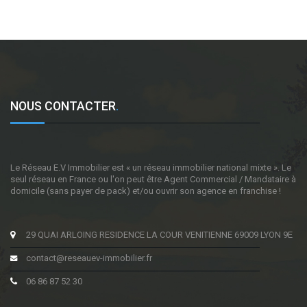
NOUS CONTACTER
.
Le Réseau E.V Immobilier est « un réseau immobilier national mixte ». Le
seul réseau en France ou l'on peut être Agent Commercial / Mandataire à
domicile (sans payer de pack) et/ou ouvrir son agence en franchise !
29 QUAI ARLOING RESIDENCE LA COUR VENITIENNE 69009 LYON 9E
contact@reseauev-immobilier.fr
06 86 87 52 30