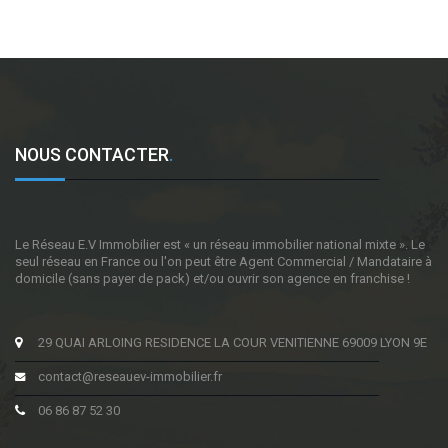
NOUS CONTACTER
.
Le Réseau E.V Immobilier est « un réseau immobilier national mixte ». Le
seul réseau en France ou l'on peut être Agent Commercial / Mandataire à
domicile (sans payer de pack) et/ou ouvrir son agence en franchise !
29 QUAI ARLOING RESIDENCE LA COUR VENITIENNE 69009 LYON 9E
contact@reseauev-immobilier.fr
06 86 87 52 30