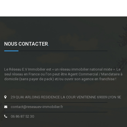
NOUS CONTACTER
.
Le Réseau E.V Immobilier est « un réseau immobilier national mixte ». Le
seul réseau en France ou l'on peut être Agent Commercial / Mandataire à
domicile (sans payer de pack) et/ou ouvrir son agence en franchise !
29 QUAI ARLOING RESIDENCE LA COUR VENITIENNE 69009 LYON 9E
contact@reseauev-immobilier.fr
06 86 87 52 30