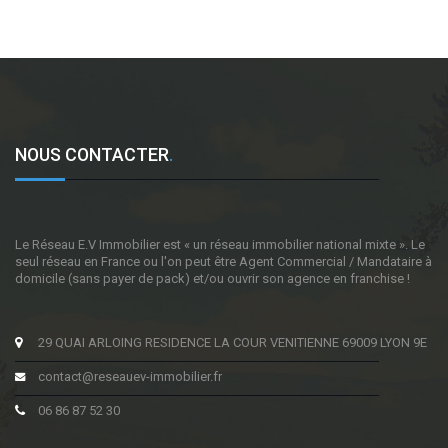
NOUS CONTACTER
.
Le Réseau E.V Immobilier est « un réseau immobilier national mixte ». Le
seul réseau en France ou l'on peut être Agent Commercial / Mandataire à
domicile (sans payer de pack) et/ou ouvrir son agence en franchise !
29 QUAI ARLOING RESIDENCE LA COUR VENITIENNE 69009 LYON 9E
contact@reseauev-immobilier.fr
06 86 87 52 30