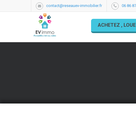
contact@reseauev-immobilier.fr
06 86 87
ACHETEZ , LOUE