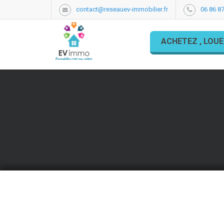
contact@reseauev-immobilier.fr
06 86 87
ACHETEZ , LOUE