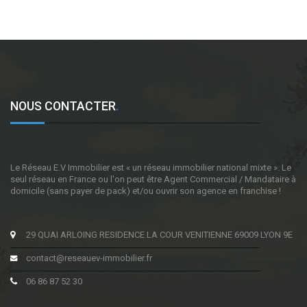
NOUS CONTACTER
.
Le Réseau E.V Immobilier est « un réseau immobilier national mixte ». Le
seul réseau en France ou l'on peut être Agent Commercial / Mandataire à
domicile (sans payer de pack) et/ou ouvrir son agence en franchise !
29 QUAI ARLOING RESIDENCE LA COUR VENITIENNE 69009 LYON 9E
contact@reseauev-immobilier.fr
06 86 87 52 30