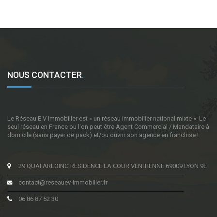
NOUS CONTACTER
.
Le Réseau E.V Immobilier est « un réseau immobilier national mixte ». Le
seul réseau en France ou l'on peut être Agent Commercial / Mandataire à
domicile (sans payer de pack) et/ou ouvrir son agence en franchise !
29 QUAI ARLOING RESIDENCE LA COUR VENITIENNE 69009 LYON 9E
contact@reseauev-immobilier.fr
06 86 87 52 30