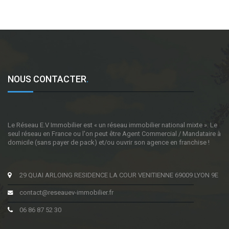
NOUS CONTACTER
.
Le Réseau E.V Immobilier est « un réseau immobilier national mixte ». Le
seul réseau en France ou l'on peut être Agent Commercial / Mandataire à
domicile (sans payer de pack) et/ou ouvrir son agence en franchise !
29 QUAI ARLOING RESIDENCE LA COUR VENITIENNE 69009 LYON 9E
contact@reseauev-immobilier.fr
06 86 87 52 30