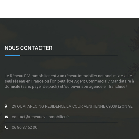
NOUS CONTACTER
.
Le Réseau E.V Immobilier est « un réseau immobilier national mixte ». Le
seul réseau en France ou l'on peut être Agent Commercial / Mandataire à
domicile (sans payer de pack) et/ou ouvrir son agence en franchise !
29 QUAI ARLOING RESIDENCE LA COUR VENITIENNE 69009 LYON 9E
contact@reseauev-immobilier.fr
06 86 87 52 30