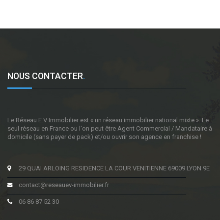
NOUS CONTACTER
.
Le Réseau E.V Immobilier est « un réseau immobilier national mixte ». Le
seul réseau en France ou l'on peut être Agent Commercial / Mandataire à
domicile (sans payer de pack) et/ou ouvrir son agence en franchise !
29 QUAI ARLOING RESIDENCE LA COUR VENITIENNE 69009 LYON 9E
contact@reseauev-immobilier.fr
06 86 87 52 30