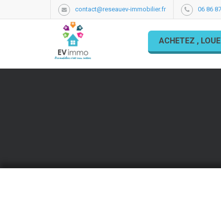
contact@reseauev-immobilier.fr
06 86 87
ACHETEZ , LOUE