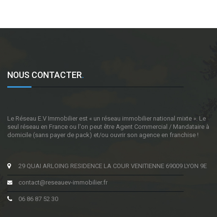
NOUS CONTACTER
.
Le Réseau E.V Immobilier est « un réseau immobilier national mixte ». Le
seul réseau en France ou l'on peut être Agent Commercial / Mandataire à
domicile (sans payer de pack) et/ou ouvrir son agence en franchise !
29 QUAI ARLOING RESIDENCE LA COUR VENITIENNE 69009 LYON 9E
contact@reseauev-immobilier.fr
06 86 87 52 30