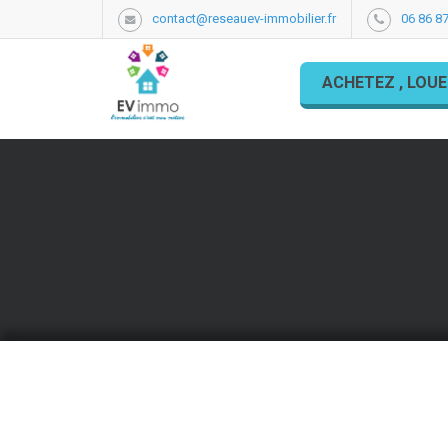
contact@reseauev-immobilier.fr
06 86 87
ACHETEZ , LOUE