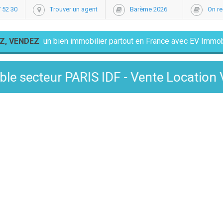
 52 30
Trouver un agent
Barème 2026
On re
Z, VENDEZ
un bien immobilier partout en France avec EV Immob
IS IDF - Vente Location Viager Gestio