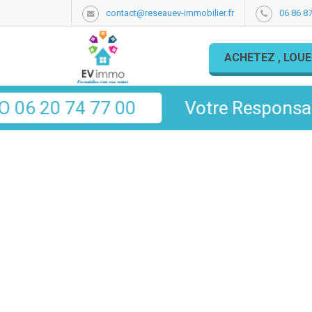
contact@reseauev-immobilier.fr
06 86 87
ACHETEZ , LOUE
 00
Votre Responsable secteur PAR