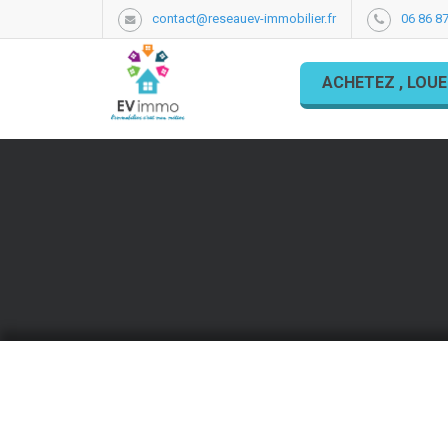
contact@reseauev-immobilier.fr
06 86 87
ACHETEZ , LOUE