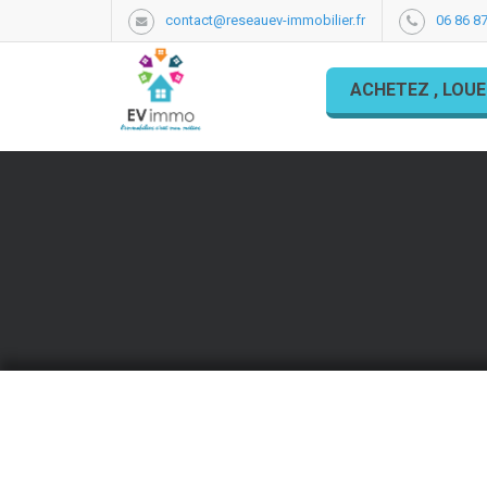
contact@reseauev-immobilier.fr
06 86 87
ACHETEZ , LOUE