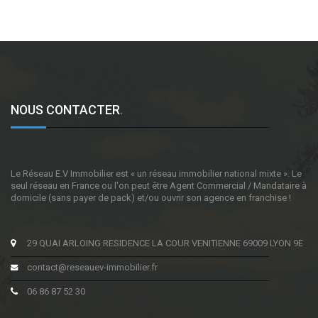
NOUS CONTACTER
.
Le Réseau E.V Immobilier est « un réseau immobilier national mixte ». Le
seul réseau en France ou l'on peut être Agent Commercial / Mandataire à
domicile (sans payer de pack) et/ou ouvrir son agence en franchise !
29 QUAI ARLOING RESIDENCE LA COUR VENITIENNE 69009 LYON 9E
contact@reseauev-immobilier.fr
06 86 87 52 30