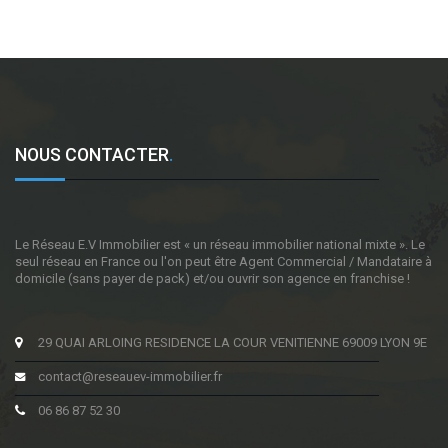
NOUS CONTACTER
.
Le Réseau E.V Immobilier est « un réseau immobilier national mixte ». Le
seul réseau en France ou l'on peut être Agent Commercial / Mandataire à
domicile (sans payer de pack) et/ou ouvrir son agence en franchise !
29 QUAI ARLOING RESIDENCE LA COUR VENITIENNE 69009 LYON 9E
contact@reseauev-immobilier.fr
06 86 87 52 30