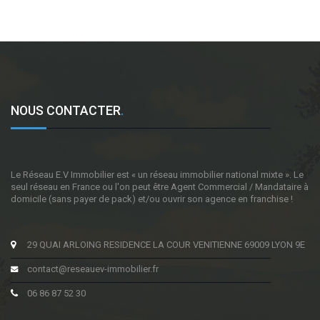
NOUS CONTACTER
.
Le Réseau E.V Immobilier est « un réseau immobilier national mixte ». Le
seul réseau en France ou l'on peut être Agent Commercial / Mandataire à
domicile (sans payer de pack) et/ou ouvrir son agence en franchise !
29 QUAI ARLOING RESIDENCE LA COUR VENITIENNE 69009 LYON 9E
contact@reseauev-immobilier.fr
06 86 87 52 30