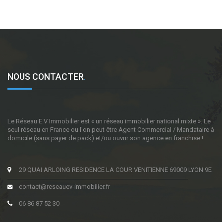
NOUS CONTACTER
.
Le Réseau E.V Immobilier est « un réseau immobilier national mixte ». Le
seul réseau en France ou l'on peut être Agent Commercial / Mandataire à
domicile (sans payer de pack) et/ou ouvrir son agence en franchise !
29 QUAI ARLOING RESIDENCE LA COUR VENITIENNE 69009 LYON 9E
contact@reseauev-immobilier.fr
06 86 87 52 30