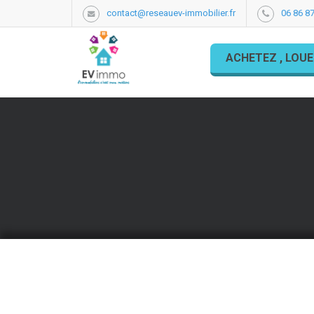
contact@reseauev-immobilier.fr
06 86 87
ACHETEZ , LOUE